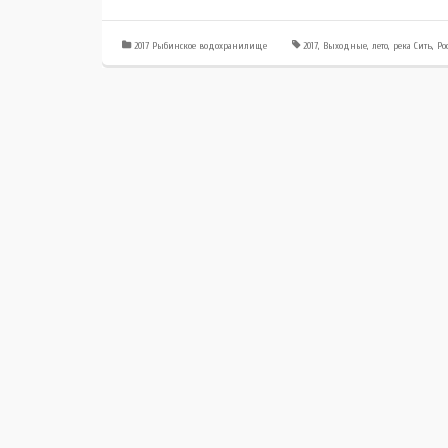
2017 Рыбинское водохранилище
2017
,
Выходные
,
лето
,
река Сить
,
Ро