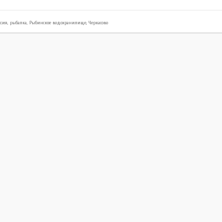
ссия
,
рыбалка
,
Рыбинское водохранилище
,
Черкасово