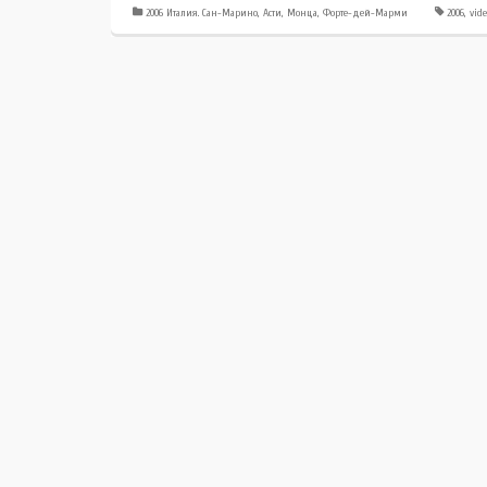
2006 Италия. Сан-Марино, Асти, Монца, Форте-дей-Марми
2006
,
vide