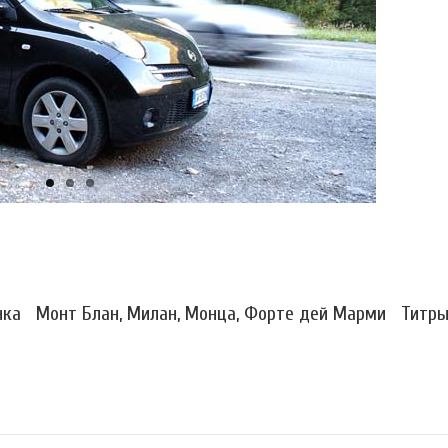
ка Монт Блан, Милан, Монца, Форте дей Марми Титр