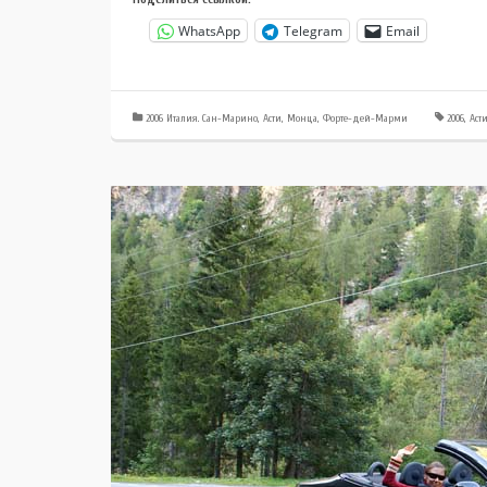
WhatsApp
Telegram
Email
2006 Италия. Сан-Марино, Асти, Монца, Форте-дей-Марми
2006
,
Аст