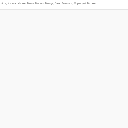
,
Асти
,
Италия
,
Милан
,
Монте Бьянка
,
Монца
,
Пиза
,
Пьемонд
,
Форте дей Марми