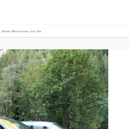
и
,
Италия
,
Монте Бьянка
,
Санта Роза