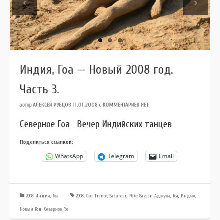
Previous
Next
Индия, Гоа — Новый 2008 год.
Часть 3.
автор
АЛЕКСЕЙ РУБЦОВ
11.01.2008
с
КОММЕНТАРИЕВ НЕТ
Северное Гоа Вечер Индийских танцев
Поделиться ссылкой:
WhatsApp
Telegram
Email
2008 Индия, Гоа
2008
,
Goa Trance
,
Saturday Nite Bazaar
,
Аджуна
,
Гоа
,
Индия
,
Новый Год
,
Северное Гоа