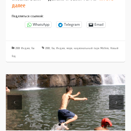
далее
Поделиться ссылкой:
WhatsApp
Telegram
Email
2008 Индия, Гоа
2008
,
Гоа
,
Индия
,
море
,
национальный парк Mollem
,
Новый
Год
Previous
Next