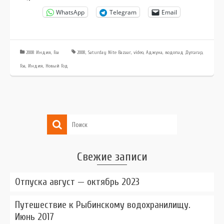
WhatsApp
Telegram
Email
2008 Индия, Гоа
2008
,
Saturday Nite Bazaar
,
video
,
Аджуна
,
водопад Дугсагар
,
Гоа
,
Индия
,
Новый Год
Свежие записи
Отпуска август — октябрь 2023
Путешествие к Рыбинскому водохранилищу.
Июнь 2017