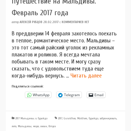
Путешествие на Мальдивы.
Февраль 2017 года
автор
АЛЕКСЕЙ РУБЦОВ
28.02.2017
с
КОММЕНТАРИЕВ НЕТ
В преддверии 14 февраля захотелось поехать
в теплое, романтическое место. Мальдивы –
это тот самый райский уголок из рекламных
плакатов и роликов. Я всегда мечтала
побывать в таком месте. И могу сразу
сказать, что с удовольствием туда еще
когда-нибудь вернусь. …
Читать далее
Поделиться ссылкой:
WhatsApp
Telegram
Email
2017 Мальдивы. о. Гурайдо
2017
,
Guraidhoo
,
Maldives
,
Гурайдо
,
забронировать
,
лето
,
Мальдивы
,
море
,
океан
,
Отпуск