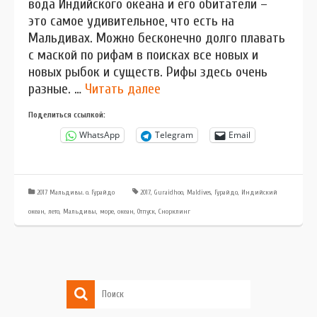
вода Индийского океана и его обитатели –
это самое удивительное, что есть на
Мальдивах. Можно бесконечно долго плавать
с маской по рифам в поисках все новых и
новых рыбок и существ. Рифы здесь очень
разные. …
Читать далее
Поделиться ссылкой:
WhatsApp
Telegram
Email
2017 Мальдивы. о. Гурайдо
2017
,
Guraidhoo
,
Maldives
,
Гурайдо
,
Индийский
океан
,
лето
,
Мальдивы
,
море
,
океан
,
Отпуск
,
Снорклинг