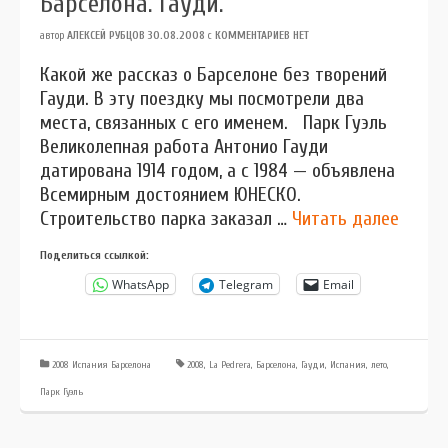
Барселона. Гауди.
автор
АЛЕКСЕЙ РУБЦОВ
30.08.2008
с
КОММЕНТАРИЕВ НЕТ
Какой же рассказ о Барселоне без творений
Гауди. В эту поездку мы посмотрели два
места, связанных с его именем. Парк Гуэль
Великолепная работа Антонио Гауди
датирована 1914 годом, а с 1984 — объявлена
Всемирным достоянием ЮНЕСКО.
Строительство парка заказал …
Читать далее
Поделиться ссылкой:
WhatsApp
Telegram
Email
2008 Испания Барселона
2008
,
La Pedrera
,
Барселона
,
Гауди
,
Испания
,
лето
,
Парк Гуэль