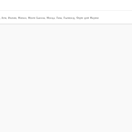
,
Асти
,
Италия
,
Милан
,
Монте Бьянка
,
Монца
,
Пиза
,
Пьемонд
,
Форте дей Марми