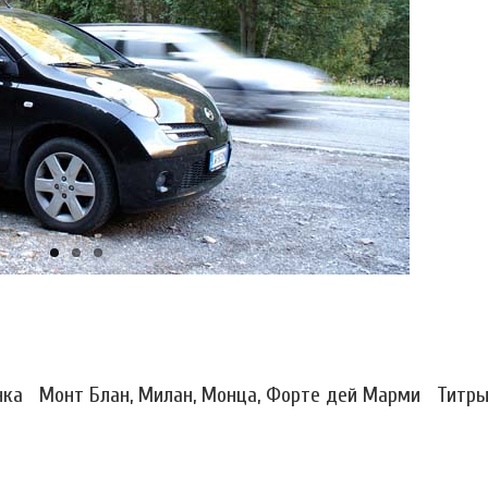
ка Монт Блан, Милан, Монца, Форте дей Марми Титр