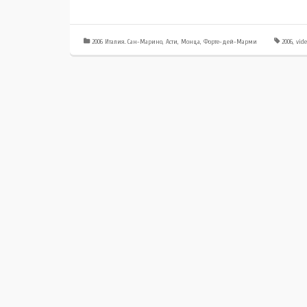
2006 Италия. Сан-Марино, Асти, Монца, Форте-дей-Марми
2006
,
vide