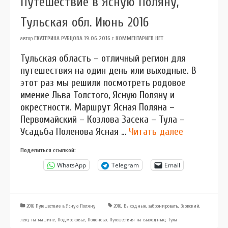
Путешествие в Ясную Поляну,
Тульская обл. Июнь 2016
автор
ЕКАТЕРИНА РУБЦОВА
19.06.2016
с
КОММЕНТАРИЕВ НЕТ
Тульская область – отличный регион для
путешествия на один день или выходные. В
этот раз мы решили посмотреть родовое
имение Льва Толстого, Ясную Поляну и
окрестности. Маршрут Ясная Поляна –
Первомайский – Козлова Засека – Тула –
Усадьба Поленова Ясная …
Читать далее
Поделиться ссылкой:
WhatsApp
Telegram
Email
2016 Путешествие в Ясную Поляну
2016
,
Выходные
,
забронировать
,
Заокский
,
лето
,
на машине
,
Подмосковье
,
Поленово
,
Путешествия на выходные
,
Тула