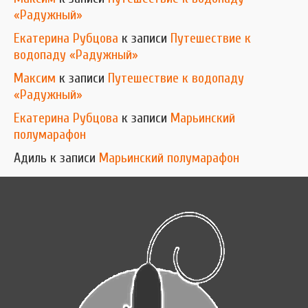
«Радужный»
Екатерина Рубцова
к записи
Путешествие к
водопаду «Радужный»
Максим
к записи
Путешествие к водопаду
«Радужный»
Екатерина Рубцова
к записи
Марьинский
полумарафон
Адиль
к записи
Марьинский полумарафон