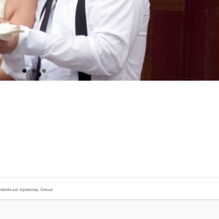
семейные торжества
,
Семья