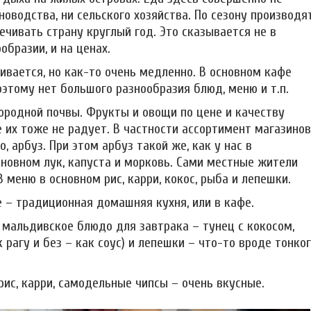
оводства, ни сельского хозяйства. По сезону производя
ечивать страну круглый год. Это сказывается не в
бразии, и на ценах.
ивается, но как-то очень медленно. В основном кафе
оэтому нет большого разнообразия блюд, меню и т.п.
дородной почвы. Фрукты и овощи по цене и качеству
е их тоже не радует. В частности ассортимент магазинов
, арбуз. При этом арбуз такой же, как у нас в
сновном лук, капуста и морковь. Сами местные жители
 меню в основном рис, карри, кокос, рыба и лепешки.
 – традиционная домашняя кухня, или в кафе.
 мальдивское блюдо для завтрака – тунец с кокосом,
 рагу и без – как соус) и лепешки – что-то вроде тонко
рис, карри, самодельные чипсы – очень вкусные.