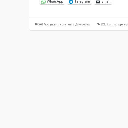
WhatsApp
Telegram
Email
2009 Авиационный споттинг в Домодедово
2009
,
Spotting
,
аэропорт