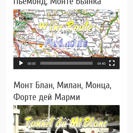
Пьемонд, Монте Бьянка
Видеоплеер
00:00
04:40
Монт Блан, Милан, Монца,
Форте дей Марми
Видеоплеер