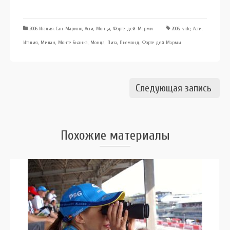
2006 Италия. Сан-Марино, Асти, Монца, Форте-дей-Марми
2006
,
vide
,
Асти
,
Италия
,
Милан
,
Монте Бьянка
,
Монца
,
Пиза
,
Пьемонд
,
Форте дей Марми
Следующая запись
Похожие материалы