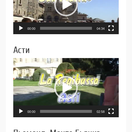
00:00
04:34
Асти
Видеоплеер
00:00
02:58