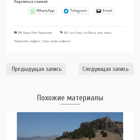
Поделиться ссылкой:
WhatsApp
Telegram
Email
2011 Родос Рим Португалия
2011
,
Surf Camp
,
SurfIberia
,
лето
,
океан
,
Португалия
,
серфинг
,
Спорт
,
школа серфинга
Предыдущая запись
Следующая запись
Похожие материалы