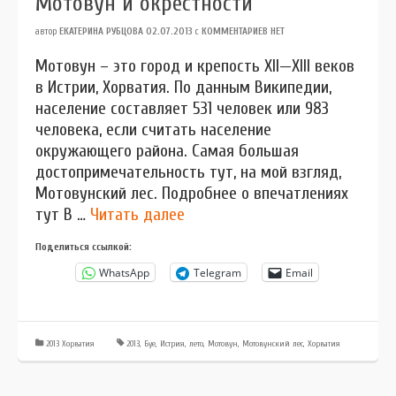
Мотовун и окрестности
автор
ЕКАТЕРИНА РУБЦОВА
02.07.2013
с
КОММЕНТАРИЕВ НЕТ
Мотовун – это город и крепость XII—XIII веков
в Истрии, Хорватия. По данным Википедии,
население составляет 531 человек или 983
человека, если считать население
окружающего района. Самая большая
достопримечательность тут, на мой взгляд,
Мотовунский лес. Подробнее о впечатлениях
тут В …
Читать далее
Поделиться ссылкой:
WhatsApp
Telegram
Email
2013 Хорватия
2013
,
Буе
,
Истрия
,
лето
,
Мотовун
,
Мотовунский лес
,
Хорватия