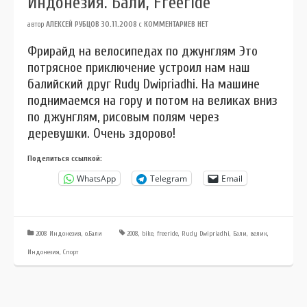
Индонезия. Бали, Freeride
автор
АЛЕКСЕЙ РУБЦОВ
30.11.2008
с
КОММЕНТАРИЕВ НЕТ
Фрирайд на велосипедах по джунглям Это
потрясное приключение устроил нам наш
балийский друг Rudy Dwipriadhi. На машине
поднимаемся на гору и потом на великах вниз
по джунглям, рисовым полям через
деревушки. Очень здорово!
Поделиться ссылкой:
WhatsApp
Telegram
Email
2008 Индонезия, о.Бали
2008
,
bike
,
freeride
,
Rudy Dwipriadhi
,
Бали
,
велик
,
Индонезия
,
Спорт